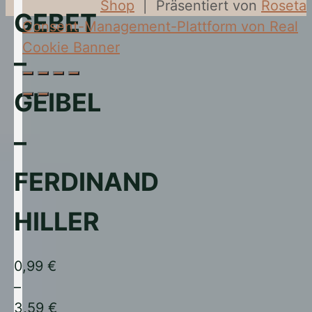
to
Shop
| Präsentiert von
Roseta
for:
GEBET
Top
Consent-Management-Plattform von Real
Cookie Banner
–
GEIBEL
–
FERDINAND
HILLER
0,99
€
–
3,59
€