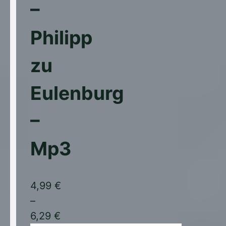
–
mehrere
Varianten
Philipp
auf.
Die
zu
Optionen
können
Eulenburg
auf
der
–
Produktseite
gewählt
Mp3
werden
4,99
€
–
6,29
€