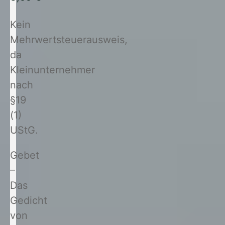
Kein
Mehrwertsteuerausweis,
da
Kleinunternehmer
nach
§19
(1)
UStG.
Gebet
–
Das
Gedicht
von