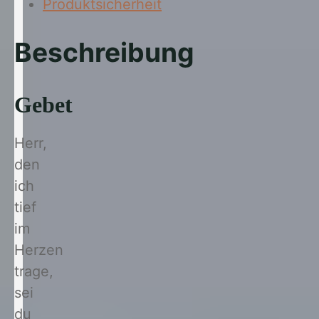
Produktsicherheit
Beschreibung
Gebet
Herr,
den
ich
tief
im
Herzen
trage,
sei
du