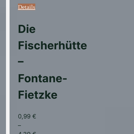
Details
Dieses
Produkt
Die
weist
Fischerhütte
mehrere
Varianten
–
auf.
Die
Fontane-
Optionen
können
Fietzke
auf
der
Produktseite
0,99
€
gewählt
–
werden