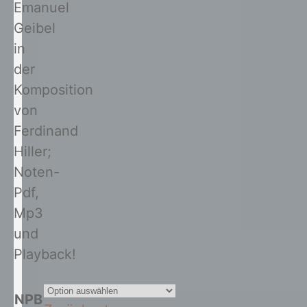
Emanuel
Geibel
in
der
Komposition
von
Ferdinand
Hiller;
Noten-
Pdf,
Mp3
und
Playback!
NPB