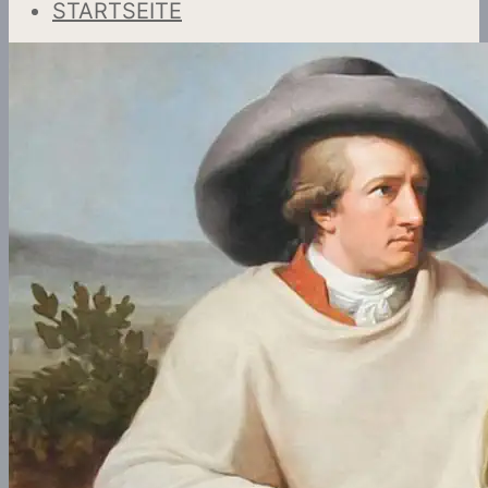
STARTSEITE
NOTEN UND MP3-DOWNLOADS
CDS – MP3-DOWNLOADS
NOTEN UND MP3
GOETHEVERTONUNGEN
LIEDVERTONUNGEN
KLAVIERVERTONUNGEN
WINTER- UND
WEIHNACHTSLIEDER
NOTENHEFTE
PARTITUREN
RECHTLICHES
ALLGEMEINE