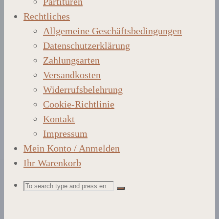
Partituren
Rechtliches
Allgemeine Geschäftsbedingungen
Datenschutzerklärung
Zahlungsarten
Versandkosten
Widerrufsbelehrung
Cookie-Richtlinie
Kontakt
Impressum
Mein Konto / Anmelden
Ihr Warenkorb
Search
Search
Search
for: