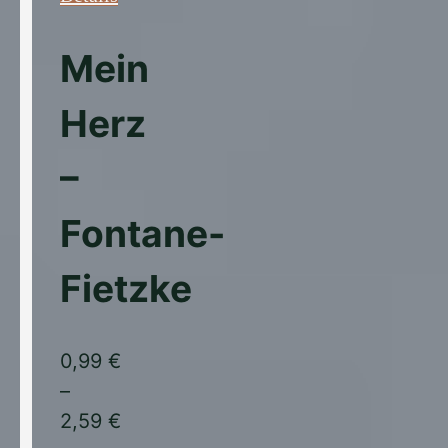
Dieses
Produkt
Mein
weist
Herz
mehrere
Varianten
–
auf.
Die
Fontane-
Optionen
können
Fietzke
auf
der
Produktseite
0,99
€
gewählt
–
werden
2,59
€