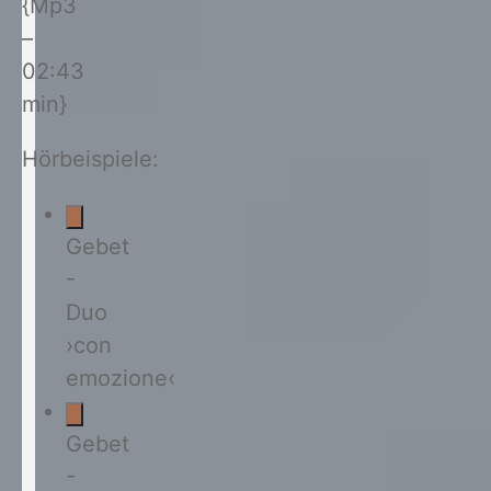
{Mp3
–
02:43
min}
Hörbeispiele:
Gebet
-
Duo
›con
emozione‹
Gebet
-